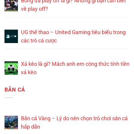
Bóng đá play off là gì? Những gì bạn cần biết
về play off?
UG thể thao – United Gaming tiêu biểu trong
các trò cá cược
Xả kèo là gì? Mách anh em công thức tính tiền
xả kèo
BẮN CÁ
Bắn cá Vàng – Lý do nên chọn trò chơi săn cá
hấp dẫn