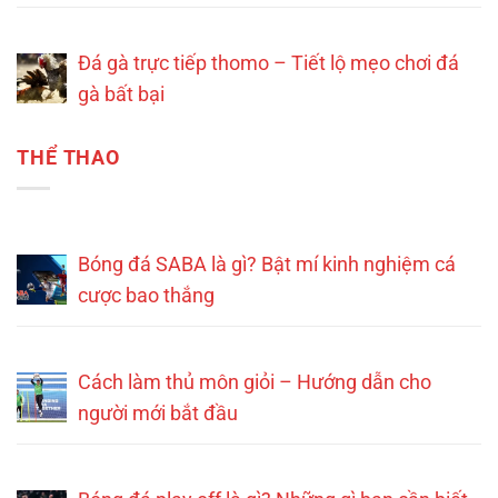
Đá gà trực tiếp thomo – Tiết lộ mẹo chơi đá
gà bất bại
THỂ THAO
Bóng đá SABA là gì? Bật mí kinh nghiệm cá
cược bao thắng
Cách làm thủ môn giỏi – Hướng dẫn cho
người mới bắt đầu