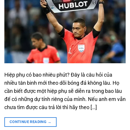
Hiệp phụ có bao nhiêu phút? Đây là câu hỏi của
nhiều tân binh mới theo dõi bóng đá không lâu. Họ
cần biết được một hiệp phụ sẽ diễn ra trong bao lâu
để có những dự tính riêng của mình. Nếu anh em vẫn
chưa tìm được câu trả lời thì hãy theo […]
CONTINUE READING
→