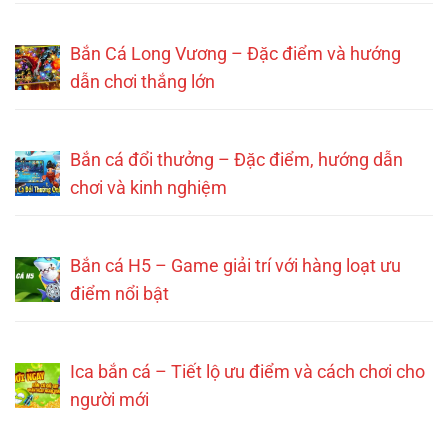
Bắn Cá Long Vương – Đặc điểm và hướng
dẫn chơi thắng lớn
Bắn cá đổi thưởng – Đặc điểm, hướng dẫn
chơi và kinh nghiệm
Bắn cá H5 – Game giải trí với hàng loạt ưu
điểm nổi bật
Ica bắn cá – Tiết lộ ưu điểm và cách chơi cho
người mới