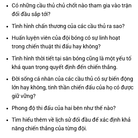
Có những cầu thủ chủ chốt nào tham gia vào trận
đối đầu sắp tới?
Tình hình chấn thương của các cầu thủ ra sao?
Huấn luyện viên của đội bóng có sự linh hoạt
trong chiến thuật thi đấu hay không?
Tình hình thời tiết tại sân bóng cũng là một yếu tố
khá quan trọng quyết định đến chiến thắng.
Đời sống cá nhân của các cầu thủ có sự biến động
lớn hay không, tinh thần chiến đấu của họ có được
giữ vững?
Phong độ thi đấu của hai bên như thế nào?
Tìm hiểu thêm về lịch sử đối đầu để xác định khả
năng chiến thắng của từng đội.