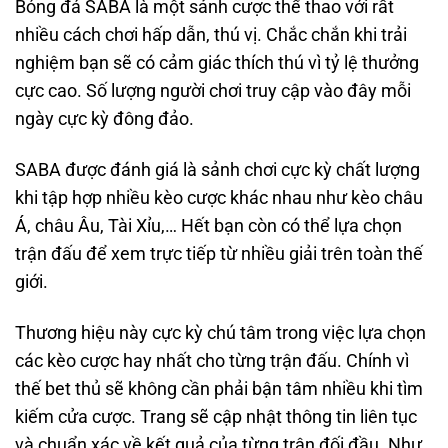
Bóng đá SABA
là một sảnh cược thể thao với rất
nhiều cách chơi hấp dẫn, thú vị. Chắc chắn khi trải
nghiệm bạn sẽ có cảm giác thích thú vì tỷ lệ thưởng
cực cao. Số lượng người chơi truy cập vào đây mỗi
ngày cực kỳ đông đảo.
SABA được đánh giá là sảnh chơi cực kỳ chất lượng
khi tập hợp nhiều kèo cược khác nhau như kèo châu
Á, châu Âu, Tài Xỉu,… Hết bạn còn có thể lựa chọn
trận đấu để xem trực tiếp từ nhiều giải trên toàn thế
giới.
Thương hiệu này cực kỳ chú tâm trong việc lựa chọn
các kèo cược hay nhất cho từng trận đấu. Chính vì
thế bet thủ sẽ không cần phải bận tâm nhiều khi tìm
kiếm cửa cược. Trang sẽ cập nhật thông tin liên tục
và chuẩn xác về kết quả của từng trận đối đầu. Như