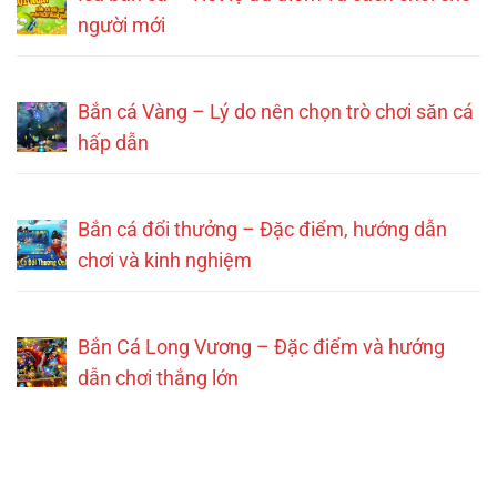
người mới
Bắn cá Vàng – Lý do nên chọn trò chơi săn cá
hấp dẫn
Bắn cá đổi thưởng – Đặc điểm, hướng dẫn
chơi và kinh nghiệm
Bắn Cá Long Vương – Đặc điểm và hướng
dẫn chơi thắng lớn