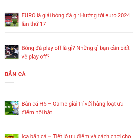
EURO là giải bóng đá gì: Hướng tới euro 2024
lần thứ 17
Bóng đá play off là gì? Những gì bạn cần biết
về play off?
BẮN CÁ
Bắn cá H5 – Game giải trí với hàng loạt ưu
điểm nổi bật
Ica bắn cá – Tiết lộ ưu điểm và cách chơi cho