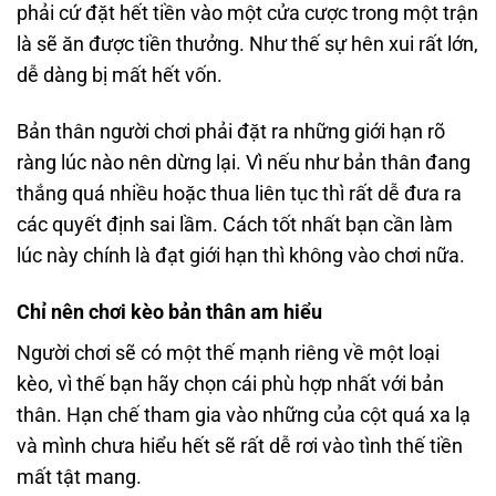
phải cứ đặt hết tiền vào một cửa cược trong một trận
là sẽ ăn được tiền thưởng. Như thế sự hên xui rất lớn,
dễ dàng bị mất hết vốn.
Bản thân người chơi phải đặt ra những giới hạn rõ
ràng lúc nào nên dừng lại. Vì nếu như bản thân đang
thắng quá nhiều hoặc thua liên tục thì rất dễ đưa ra
các quyết định sai lầm. Cách tốt nhất bạn cần làm
lúc này chính là đạt giới hạn thì không vào chơi nữa.
Chỉ nên chơi kèo bản thân am hiểu
Người chơi sẽ có một thế mạnh riêng về một loại
kèo, vì thế bạn hãy chọn cái phù hợp nhất với bản
thân. Hạn chế tham gia vào những của cột quá xa lạ
và mình chưa hiểu hết sẽ rất dễ rơi vào tình thế tiền
mất tật mang.