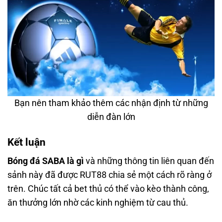
Bạn nên tham khảo thêm các nhận định từ những
diễn đàn lớn
Kết luận
Bóng đá SABA là gì
và những thông tin liên quan đến
sảnh này đã được RUT88 chia sẻ một cách rõ ràng ở
trên. Chúc tất cả bet thủ có thể vào kèo thành công,
ăn thưởng lớn nhờ các kinh nghiệm từ cau thủ.