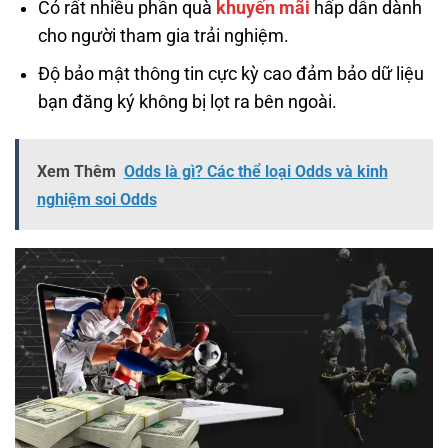
Có rất nhiều phần quà
khuyến mãi
hấp dẫn dành
cho người tham gia trải nghiệm.
Độ bảo mật thông tin cực kỳ cao đảm bảo dữ liệu
bạn đăng ký không bị lọt ra bên ngoài.
Xem Thêm
Odds là gì? Các thể loại Odds và kinh
nghiệm soi Odds