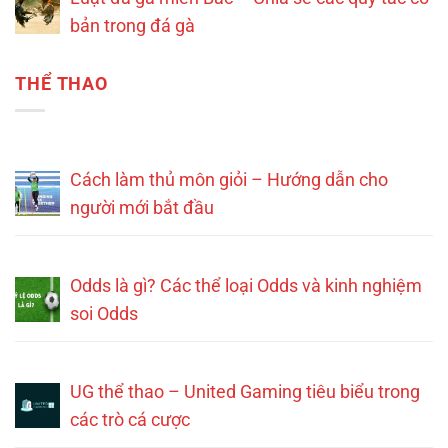
bản trong đá gà
THỂ THAO
Cách làm thủ môn giỏi – Hướng dẫn cho
người mới bắt đầu
Odds là gì? Các thể loại Odds và kinh nghiệm
soi Odds
UG thể thao – United Gaming tiêu biểu trong
các trò cá cược