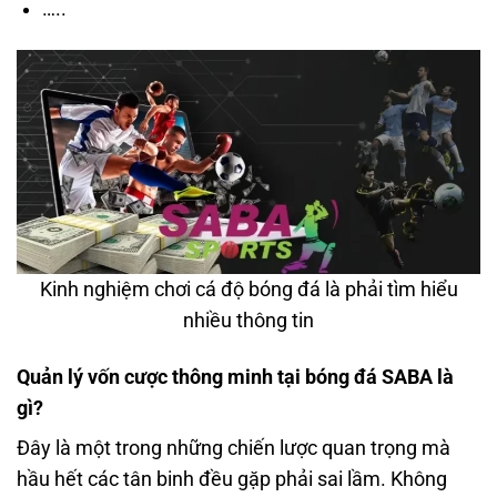
…..
Kinh nghiệm chơi cá độ bóng đá là phải tìm hiểu
nhiều thông tin
Quản lý vốn cược thông minh tại bóng đá SABA là
gì?
Đây là một trong những chiến lược quan trọng mà
hầu hết các tân binh đều gặp phải sai lầm. Không