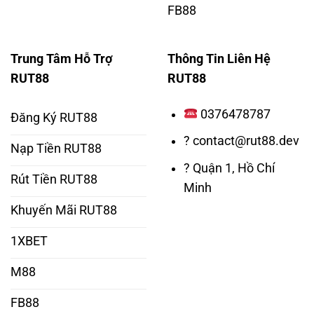
FB88
Trung Tâm Hỗ Trợ
Thông Tin Liên Hệ
RUT88
RUT88
0376478787
Đăng Ký RUT88
?
contact@rut88.dev
Nạp Tiền RUT88
? Quận 1, Hồ Chí
Rút Tiền RUT88
Minh
Khuyến Mãi RUT88
1XBET
M88
FB88